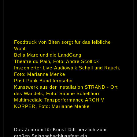
FEIERN SIE MIT UNS EIN
FEST DER KUNST!
Foodtruck von Biten sorgt für das leibliche
Wohl.
Bella Mare und die LandGang
Theatre du Pain, Foto: Andre Scollick
Inszenierter Live-Audiowalk Schall und Rauch,
Foto: Marianne Menke
Post-Punk Band fernsehn
Kunstwerk aus der Installation STRAND - Ort
des Wandels, Foto: Sabine Schellhorn
Multimediale Tanzperformance ARCHIV
KÖRPER, Foto: Marianne Menke
Das Zentrum für Kunst lädt herzlich zum
großen Saisonabschlussfest ein.