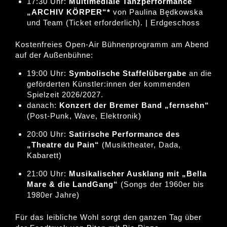
17:30 Uhr:
Multimediale Tanzperformance
„ARCHIV KÖRPER“*
von Paulina Będkowska
und Team (Ticket erforderlich). | Erdgeschoss
Kostenfreies Open-Air Bühnenprogramm am Abend
auf der Außenbühne:
19:00 Uhr:
Symbolische Staffelübergabe
an die
geförderten Künstler:innen der kommenden
Spielzeit 2026/2027.
danach:
Konzert der Bremer Band „fernsehn“
(Post-Punk, Wave, Elektronik)
20:00 Uhr:
Satirische Performance des
„Theatre du Pain“
(Musiktheater, Dada,
Kabarett)
21:00 Uhr:
Musikalischer Ausklang mit „Bella
Mare & die LandGang“
(Songs der 1960er bis
1980er Jahre)
Für das leibliche Wohl sorgt den ganzen Tag über