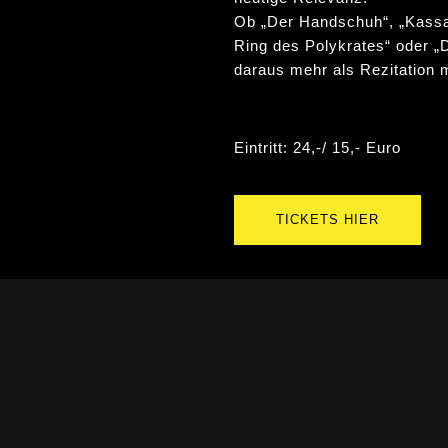
Ob „Der Handschuh“, „Kassan
Ring des Polykrates“ oder „D
daraus mehr als Rezitation 
Eintritt: 24,-/ 15,- Euro
TICKETS HIER