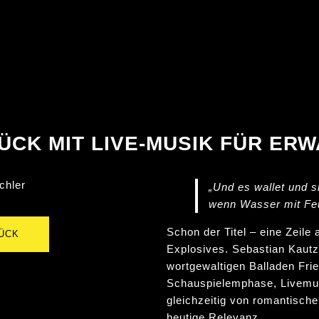
CK MIT LIVE-MUSIK FÜR ER
chler
„Und es wallet und s
wenn Wasser mit Feu
Schon der Titel – eine Zeile
TÜCK
Explosives. Sebastian Kautz
wortgewaltigen Balladen Frie
Schauspielemphase, Livemus
gleichzeitig von romantisch
heutige Relevanz.