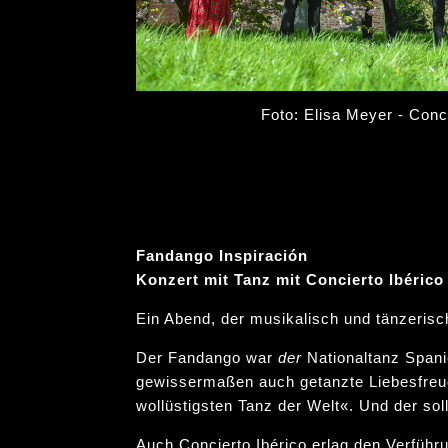
Foto: Elisa Meyer - Conci
Fandango Inspiración
Konzert mit Tanz mit Concierto Ibérico
Ein Abend, der musikalisch und tänzerisc
Der Fandango war
der
Nationaltanz Spani
gewissermaßen auch getanzte Liebesfreu
wollüstigsten Tanz der Welt«. Und der sol
Auch Concierto Ibérico erlag den Verfüh