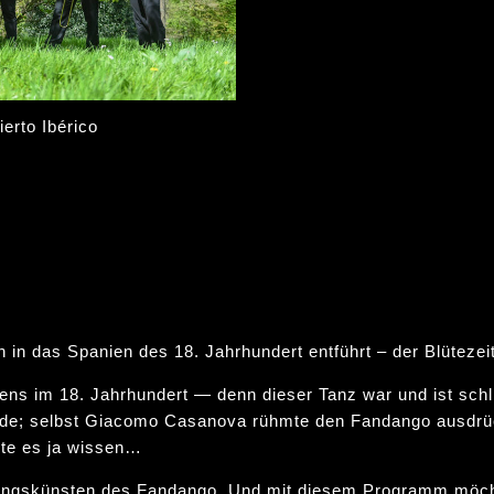
erto Ibérico
h in das Spanien des 18. Jahrhundert entführt – der Blüteze
ens im 18. Jahrhundert — denn dieser Tanz war und ist schl
de; selbst Giacomo Casanova rühmte den Fandango ausdrück
lte es ja wissen…
rungskünsten des Fandango. Und mit diesem Programm möcht