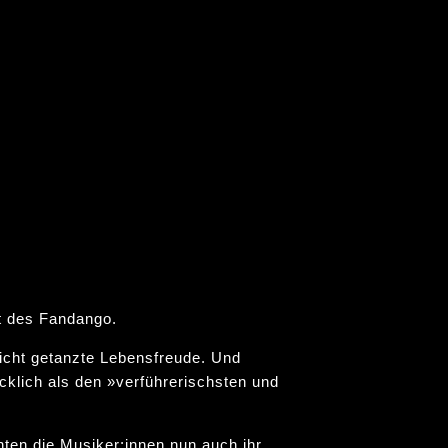
it des Fandango.
icht getanzte Lebensfreude. Und
lich als den »verführerischsten und
en die Musiker:innen nun auch ihr