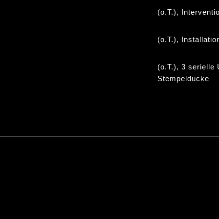
(o.T.), Intervent
(o.T.), Installati
(o.T.), 3 seriell
Stempelducke