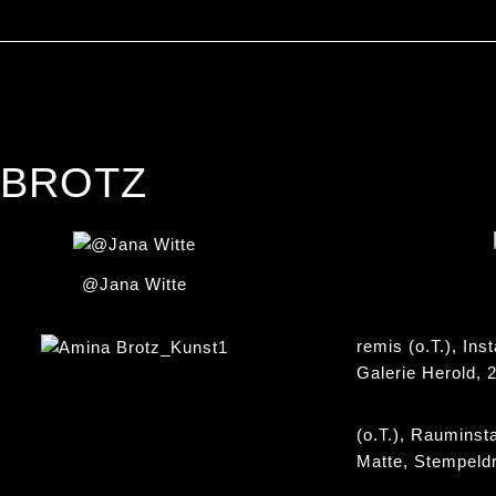
 BROTZ
@Jana Witte
remis (o.T.), Ins
Galerie Herold, 
(o.T.), Rauminst
Matte, Stempeld