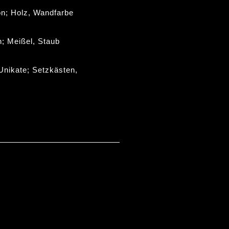
ion; Holz, Wandfarbe
on; Meißel, Staub
e Unikate; Setzkästen,